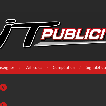
nseignes
Véhicules
Compétition
Signalétiq